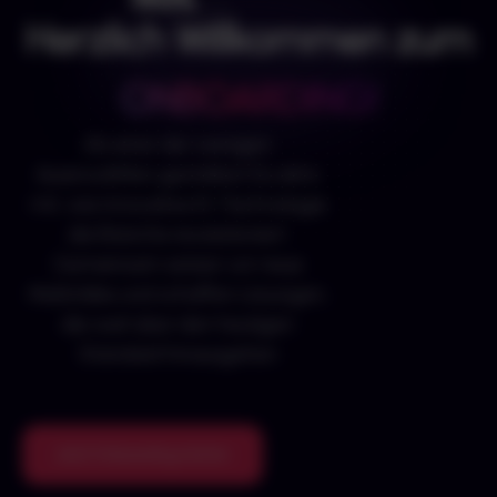
Herzlich Willkommen zum
ONBOARDING!
Als einer der wenigen
Auserwählten gestaltest Du aktiv
mit, wie innovative KI-Technologie
die Branche revolutioniert.
Gemeinsam setzen wir neue
Maßstäbe und schaffen Lösungen,
die weit über den heutigen
Standard hinausgehen
Jetzt Onboarding starten