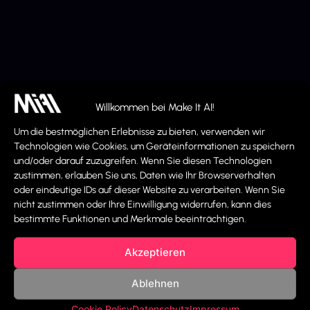
Willkommen bei Make It AI!
Jetzt geht´s los!
Um die bestmöglichen Erlebnisse zu bieten, verwenden wir
Technologien wie Cookies, um Geräteinformationen zu speichern
Damit MIA optimal für Dich arbeiten kann,
und/oder darauf zuzugreifen. Wenn Sie diesen Technologien
sind präzise und vollständige
zustimmen, erlauben Sie uns, Daten wie Ihr Browserverhalten
oder eindeutige IDs auf dieser Website zu verarbeiten. Wenn Sie
Informationen entscheidend. Jede
nicht zustimmen oder Ihre Einwilligung widerrufen, kann dies
Angabe hilft, die KI perfekt auf Dein
bestimmte Funktionen und Merkmale beeinträchtigen.
Unternehmen abzustimmen und
maximale Ergebnisse zu erzielen.
Akzeptieren
1
2
3
4
5
6
Ablehnen
1. Unternehmensdetails:
Cookie Policy
Datenschutz
Impressum