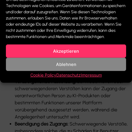
Technologien wie Cookies, um Geräteinformationen zu speichern
Verletzungen des Benutzervertrauens und der
und/oder darauf zuzugreifen. Wenn Sie diesen Technologien
rechtlichen Compliance führt.
zustimmen, erlauben Sie uns, Daten wie Ihr Browserverhalten
Nutzung von KI auf eine Weise, die die Privatsphäre
oder eindeutige IDs auf dieser Website zu verarbeiten. Wenn Sie
und Sicherheit unserer Systeme, Daten oder Benutzer
nicht zustimmen oder Ihre Einwilligung widerrufen, kann dies
gefährdet.
bestimmte Funktionen und Merkmale beeinträchtigen.
Je nach Verstoß kann Make It Media GmbH eine oder
mehrere der folgenden Maßnahmen ergreifen:
Akzeptieren
Warnungen:
Die verantwortliche Partei kann eine
Ablehnen
formelle Warnung erhalten und aufgefordert werden,
verletzende Praktiken einzustellen.
Cookie Policy
Datenschutz
Impressum
Vorübergehende Aussetzung:
Bei wiederholten oder
schwerwiegenderen Verstößen kann der Zugang der
verantwortlichen Person zu KI-Produkten oder
bestimmten Funktionen unserer Plattform
vorübergehend ausgesetzt werden, während die
Angelegenheit untersucht wird.
Beendigung des Zugangs:
Schwerwiegende Verstöße,
insbesondere solche, die zu Schäden für Benutzer