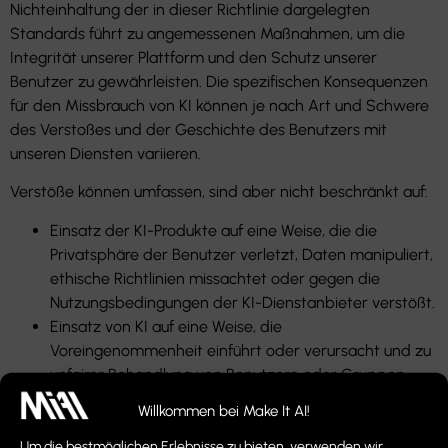
Nichteinhaltung der in dieser Richtlinie dargelegten
Standards führt zu angemessenen Maßnahmen, um die
Integrität unserer Plattform und den Schutz unserer
Benutzer zu gewährleisten. Die spezifischen Konsequenzen
für den Missbrauch von KI können je nach Art und Schwere
des Verstoßes und der Geschichte des Benutzers mit
unseren Diensten variieren.
Verstöße können umfassen, sind aber nicht beschränkt auf:
Einsatz der KI-Produkte auf eine Weise, die die
Privatsphäre der Benutzer verletzt, Daten manipuliert,
ethische Richtlinien missachtet oder gegen die
Nutzungsbedingungen der KI-Dienstanbieter verstößt.
Einsatz von KI auf eine Weise, die
Voreingenommenheit einführt oder verursacht und zu
unfairer Behandlung von Benutzern oder Gruppen
führt.
Willkommen bei Make It AI!
Unsachgemäße Handhabung, Speicherung oder
Nutzung von Daten durch KI-Produkte, die zu
Um die bestmöglichen Erlebnisse zu bieten, verwenden wir